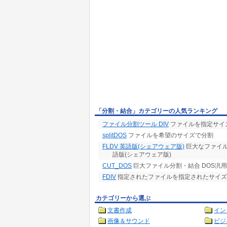
「分割・結合」カテゴリーの人気ランキング
ファイル分割ツール DIV
ファイルを指定サイ
splitDOS
ファイルを希望のサイズで分割
FLDV 英語版(シェアウェア版)
巨大なファイル
語版(シェアウェア版)
CUT_DOS
巨大ファイル分割・結合 DOS汎
FDIV
指定されたファイルを指定されたサイズ
カテゴリーから選ぶ
文書作成
イン
画像＆サウンド
ビジ