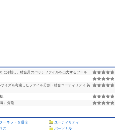
ズに分割し、結合用のバッチファイルを出力するツール
サイズも考慮したファイル分割・結合ユーティリティ 英
用版
毎に分割
ターネット＆通信
ユーティリティ
ネス
パーソナル