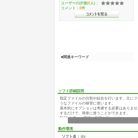
ユーザーの評価(
0
人)：
コメント：
0
件
■関連キーワード
ソフト詳細説明
指定ファイルの分割や結合を行います。主にフ
うなファイルの移管に使います。
基本的にオプションは考慮する必要はありませ
するだけで、簡単に使うことができます。
EMS を使い、高速に処理を行います。
デフォルトは 1.44MB のフロッピーディスク
動作環境
ソフト名：
div