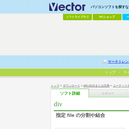
パソコンソフトを探すなら
ソフトライブラリ
PCショップ
サーチトレン
トップ
ラ
トップ
>
ダウンロード
>
MS-DOSまたは汎用
>
ユーティリ
ソフト詳細
レビュー
div
指定 file の分割や結合