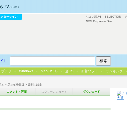
「Vector」
ベクターサイン
ちょい読み!
SELECTION
V
NGS Corporate Site
ド！
イブラリ
Windows
Mac(OS X)
全OS
新着ソフト
ランキング
ティ
>
ファイル管理
>
分割・結合
コメント・評価
スクリーンショット
ダウンロード