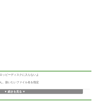
ロッピーディスクに入らないよ
ん。扱いたいファイル名を指定
▼ 続きを見る ▼
を想定しています。