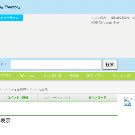
「Vector」
ベクターサイン
ちょい読み!
SELECTION
V
NGS Corporate Site
ド！
イブラリ
Windows
Mac(OS X)
全OS
新着ソフト
ランキング
ティ
>
ファイル管理
>
ファイル表示
コメント・評価
スクリーンショット
ダウンロード
を表示