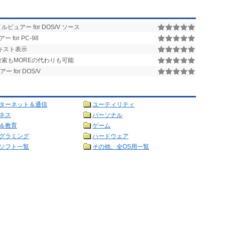
ュアー for DOS/V ソース
for PC-98
テキスト表示
文書も検索もMOREの代わりも可能
for DOS/V
ターネット＆通信
ユーティリティ
ネス
パーソナル
＆教育
ゲーム
グラミング
ハードウェア
ソフト一覧
その他、全OS用一覧