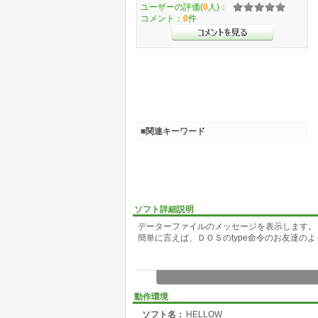
ユーザーの評価(
0
人)：
コメント：
0
件
■関連キーワード
ソフト詳細説明
データーファイルのメッセージを表示します。
簡単に言えば、ＤＯＳのtype命令のお友達のような
動作環境
ソフト名：
HELLOW