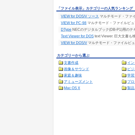
「ファイル表示」カテゴリーの人気ランキング
VIEW for DOS/V ソース
マルチモード・ファイルビ
VIEW for PC-98
マルチモード・ファイルビュアー 
DType
NECのデジタルブック(DB-P1)用の
Text Viewer for DOS
text Viewer. 巨大
VIEW for DOS/V
マルチモード・ファイルビュアー 
カテゴリーから選ぶ
文書作成
イン
画像＆サウンド
ビジ
家庭＆趣味
学習
アミューズメント
プロ
Mac OS X
製品