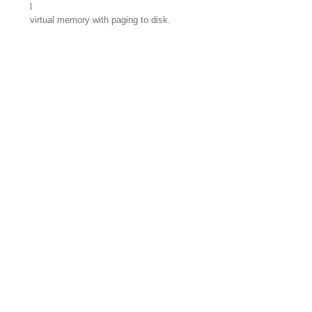
l
virtual memory with paging to disk.