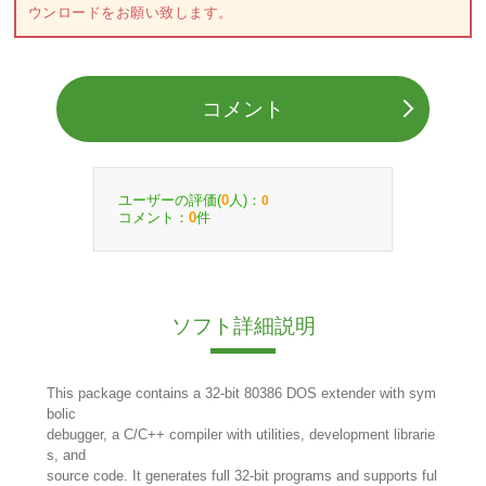
ウンロードをお願い致します。
コメント
ユーザーの評価(
人)：
0
0
コメント：
件
0
ソフト詳細説明
This package contains a 32-bit 80386 DOS extender with sym
bolic
debugger, a C/C++ compiler with utilities, development librarie
s, and
source code. It generates full 32-bit programs and supports ful