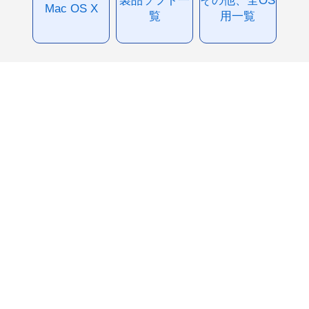
製品ソフト一
その他、全OS
Mac OS X
覧
用一覧