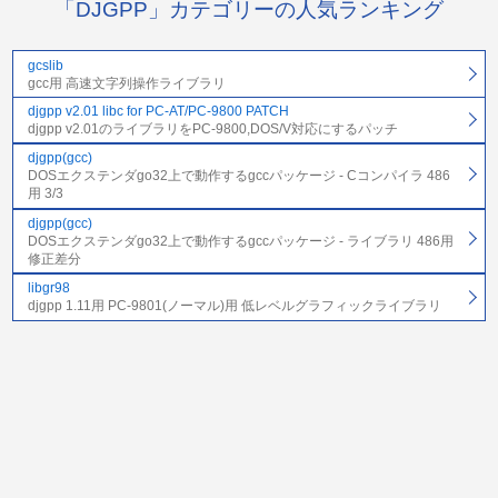
「DJGPP」カテゴリーの人気ランキング
gcslib
gcc用 高速文字列操作ライブラリ
djgpp v2.01 libc for PC-AT/PC-9800 PATCH
djgpp v2.01のライブラリをPC-9800,DOS/V対応にするパッチ
djgpp(gcc)
DOSエクステンダgo32上で動作するgccパッケージ - Cコンパイラ 486
用 3/3
djgpp(gcc)
DOSエクステンダgo32上で動作するgccパッケージ - ライブラリ 486用
修正差分
libgr98
djgpp 1.11用 PC-9801(ノーマル)用 低レベルグラフィックライブラリ