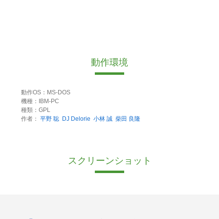
動作環境
動作OS：MS-DOS
機種：IBM-PC
種類：GPL
作者：
平野 聡
DJ Delorie
小林 誠
柴田 良隆
スクリーンショット