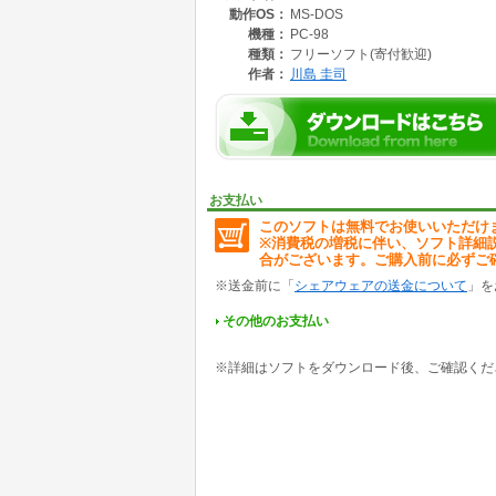
動作OS：
MS-DOS
スケジュール名（ﾌﾘｶﾞﾅ），場所，相手
マーク，登録順で順・逆どちらでもソー
機種：
PC-98
３．検索
種類：
フリーソフト(寄付歓迎)
データに含まれる文字列で検索が出来ます
作者：
川島 圭司
クされ、１カ所に集められます。
４．削除
データを削除します。
５．アウトプット
データをテキストファイルにします。ファイ
６．新規データ入力
新規のデータを入力します。
お支払い
このソフトは無料でお使いいただけ
※消費税の増税に伴い、ソフト詳細
合がございます。ご購入前に必ずご
※送金前に「
シェアウェアの送金について
」を
その他のお支払い
※詳細はソフトをダウンロード後、ご確認くだ