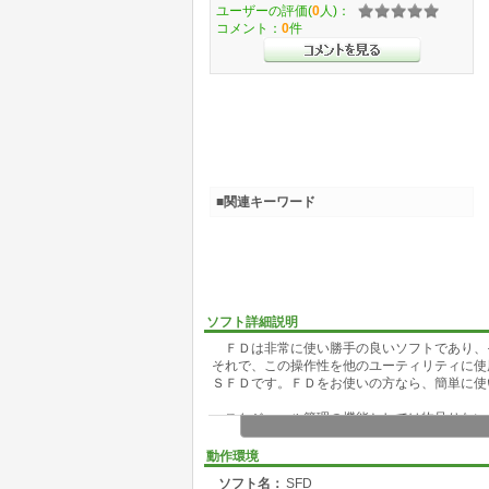
ユーザーの評価(
0
人)：
コメント：
0
件
■関連キーワード
ソフト詳細説明
ＦＤは非常に使い勝手の良いソフトであり、
それで、この操作性を他のユーティリティに使
ＳＦＤです。ＦＤをお使いの方なら、簡単に使
スケジュール管理の機能としては物足りない
メール等でお知らせ下さい。対応できるもの
１．エディット（データの修正）
動作環境
検索に便利なようにﾌﾘｶﾞﾅや電話番号は
ソフト名：
SFD
２．ソート