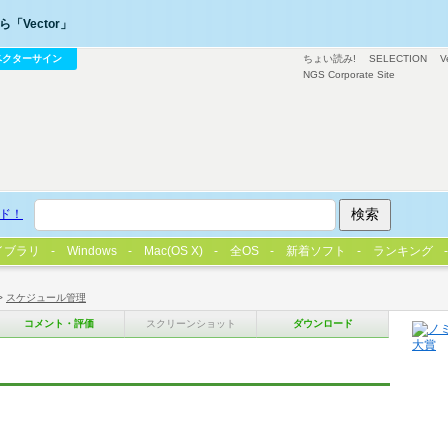
「Vector」
ベクターサイン
ちょい読み!
SELECTION
V
NGS Corporate Site
ド！
イブラリ
Windows
Mac(OS X)
全OS
新着ソフト
ランキング
>
スケジュール管理
コメント・評価
スクリーンショット
ダウンロード