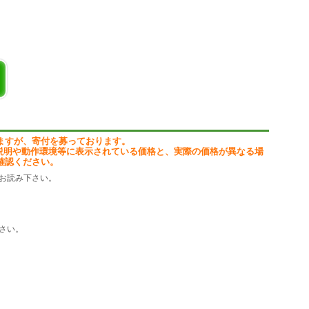
，重要度，問い合わせ電話番号，
トできます。
。検索で一致したデータは、マー
ル名を PRN にすると印刷します。
ますが、寄付を募っております。
説明や動作環境等に表示されている価格と、実際の価格が異なる場
確認ください。
お読み下さい。
さい。