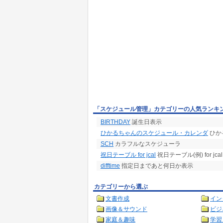
「スケジュール管理」カテゴリーの人気ランキ
BIRTHDAY
誕生日表示
ひかるちゃんのスケジュール・カレンダ
ひか
SCH
カラフルなスケジューラ
祝日テーブル for jcal
祝日テーブル(例) for jcal
difftime
指定日まであと何日か表示
カテゴリーから選ぶ
文書作成
イン
画像＆サウンド
ビジ
家庭＆趣味
学習