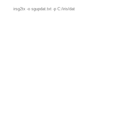
irsg2tx -o sgupdat.txt -p C:/iris/dat