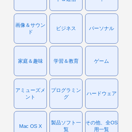
画像＆サウン
ビジネス
パーソナル
ド
家庭＆趣味
学習＆教育
ゲーム
アミューズメ
プログラミン
ハードウェア
ント
グ
製品ソフト一
その他、全OS
Mac OS X
覧
用一覧