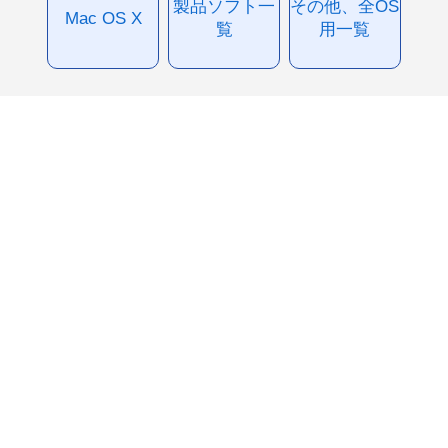
製品ソフト一
その他、全OS
Mac OS X
覧
用一覧