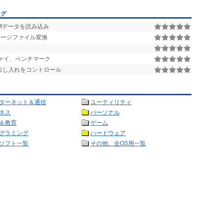
ング
Mデータを読み込み
メージファイル変換
ファイ、ベンチマーク
の出し入れをコントロール
ターネット＆通信
ユーティリティ
ネス
パーソナル
＆教育
ゲーム
グラミング
ハードウェア
ソフト一覧
その他、全OS用一覧