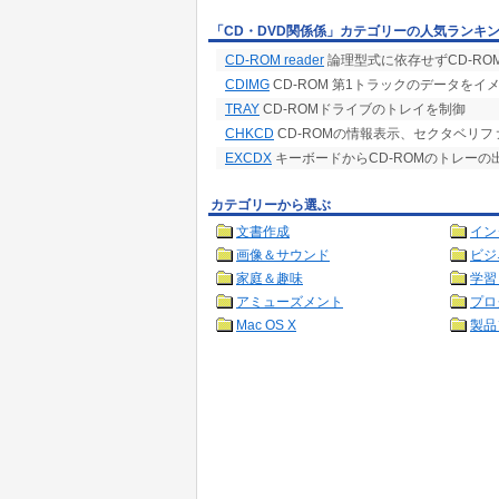
「CD・DVD関係係」カテゴリーの人気ランキ
CD-ROM reader
論理型式に依存せずCD-RO
CDIMG
CD-ROM 第1トラックのデータをイ
TRAY
CD-ROMドライブのトレイを制御
CHKCD
CD-ROMの情報表示、セクタベリ
EXCDX
キーボードからCD-ROMのトレー
カテゴリーから選ぶ
文書作成
イン
画像＆サウンド
ビジ
家庭＆趣味
学習
アミューズメント
プロ
Mac OS X
製品