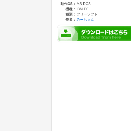
動作OS：
MS-DOS
機種：
IBM-PC
種類：
フリーソフト
作者：
みーちゃん