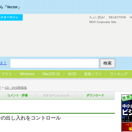
「Vector」
ベクターサイン
ちょい読み!
SELECTION
V
NGS Corporate Site
ド！
イブラリ
Windows
Mac(OS X)
全OS
新着ソフト
ランキング
ア
>
CD・DVD関係係
コメント・評価
スクリーンショット
ダウンロード
ーの出し入れをコントロール