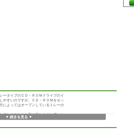
レータイプのＣＤ－ＲＯＭドライブのイ
しやすいのですが、ＣＤ－ＲＯＭをセッ
方によってはオープンしているトレーの
してしまうかもと言う恐れを少し残した
▼ 続きを見る ▼
いる人がほとんどだと思います。
ーの出し入れをコントロールする