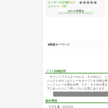
ユーザーの評価(
0
人)：
コメント：
0
件
■関連キーワード
ソフト詳細説明
サウンドブラスターのＣＤ－ＲＯＭなど、ト
ジェクトボタンはトレーをオープンする時は押
トしてトレーを閉める時、ＣＤ－ＲＯＭの置き
下にあったりして押しづらい位置にあります。
しかたがないのでそのうちＣＤ－ＲＯＭを壊
ままトレーを手で押してＣＤ－ＲＯＭを入れて
動作環境
そこで、キーボードからＣＤ－ＲＯＭのトレ
ソフト名：
EXCDX
プログラムを作りました。