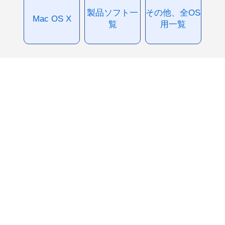
製品ソフト一
その他、全OS
Mac OS X
覧
用一覧