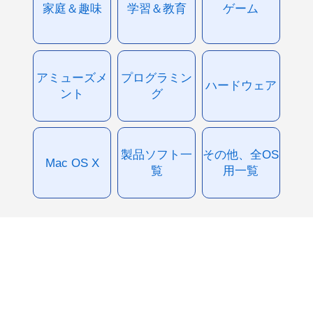
家庭＆趣味
学習＆教育
ゲーム
アミューズメ
プログラミン
ハードウェア
ント
グ
製品ソフト一
その他、全OS
Mac OS X
覧
用一覧