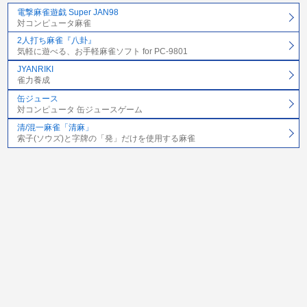
電撃麻雀遊戯 Super JAN98
対コンピュータ麻雀
2人打ち麻雀『八卦』
気軽に遊べる、お手軽麻雀ソフト for PC-9801
JYANRIKI
雀力養成
缶ジュース
対コンピュータ 缶ジュースゲーム
清/混一麻雀「清麻」
索子(ソウズ)と字牌の「発」だけを使用する麻雀