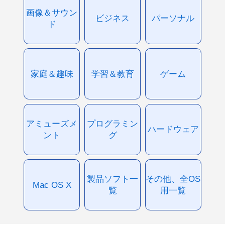
画像＆サウン
ビジネス
パーソナル
ド
家庭＆趣味
学習＆教育
ゲーム
アミューズメ
プログラミン
ハードウェア
ント
グ
製品ソフト一
その他、全OS
Mac OS X
覧
用一覧