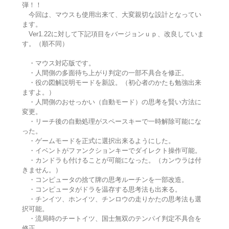
弾！！
今回は、マウスも使用出来て、大変親切な設計となってい
ます。
Ver1.22に対して下記項目をバージョンｕｐ、改良していま
す。（順不同）
・マウス対応版です。
・人間側の多面待ち上がり判定の一部不具合を修正。
・役の図解説明モードを新設。（初心者のかたも勉強出来
ますよ。）
・人間側のおせっかい（自動モード）の思考を賢い方法に
変更。
・リーチ後の自動処理がスペースキーで一時解除可能にな
った。
・ゲームモードを正式に選択出来るようにした。
・イベントがファンクションキーでダイレクト操作可能。
・カンドラも付けることが可能になった。（カンウラは付
きません。）
・コンピュータの捨て牌の思考ルーチンを一部改造。
・コンピュータがドラを温存する思考法も出来る。
・チンイツ、ホンイツ、チンロウの走りかたの思考法も選
択可能。
・流局時のチートイツ、国士無双のテンパイ判定不具合を
修正。