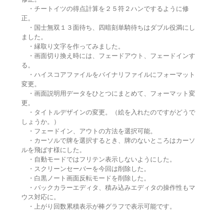
・チートイツの得点計算を２５符２ハンでするように修
正。
・国士無双１３面待ち、四暗刻単騎待ちはダブル役満にし
ました。
・縁取り文字を作ってみました。
・画面切り換え時には、フェードアウト、フェードインす
る。
・ハイスコアファイルをバイナリファイルにフォーマット
変更。
・画面説明用データをひとつにまとめて、フォーマット変
更。
・タイトルデザインの変更。（絵を入れたのですがどうで
しょうか。）
・フェードイン、アウトの方法を選択可能。
・カーソルで牌を選択するとき、牌のないところはカーソ
ルを飛ばす様にした。
・自動モードではフリテン表示しないようにした。
・スクリーンセーバーを今回は削除した。
・白黒ノート画面反転モードを削除した。
・バックカラーエディタ、積み込みエディタの操作性もマ
ウス対応に。
・上がり回数累積表示が棒グラフで表示可能です。