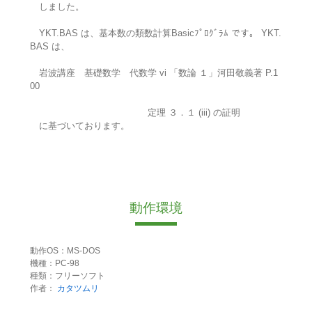
しました。
YKT.BAS は、基本数の類数計算Basicﾌﾟﾛｸﾞﾗﾑ です。 YKT.
BAS は、
岩波講座 基礎数学 代数学 vi 「数論 １」河田敬義著 P.1
00
定理 ３．１ (iii) の証明
に基づいております。
動作環境
動作OS：MS-DOS
機種：PC-98
種類：フリーソフト
作者：
カタツムリ