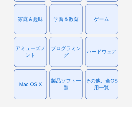
家庭＆趣味
学習＆教育
ゲーム
アミューズメ
プログラミン
ハードウェア
ント
グ
製品ソフト一
その他、全OS
Mac OS X
覧
用一覧