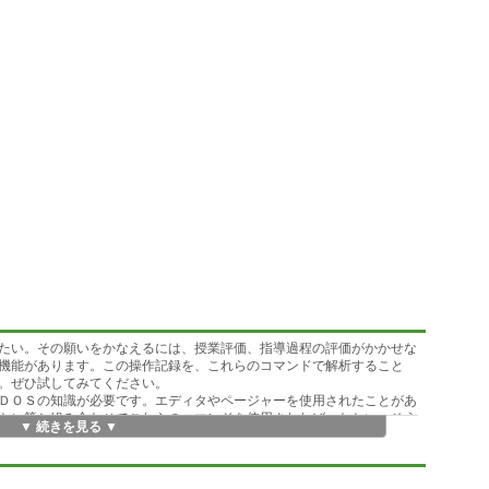
たい。その願いをかなえるには、授業評価、指導過程の評価がかかせな
機能があります。この操作記録を、これらのコマンドで解析すること
。ぜひ試してみてください。
ＤＯＳの知識が必要です。エディタやページャーを使用されたことがあ
ト）等と組み合わせてこれらのコマンドを使用されれば、なおいっそう
▼ 続きを見る ▼