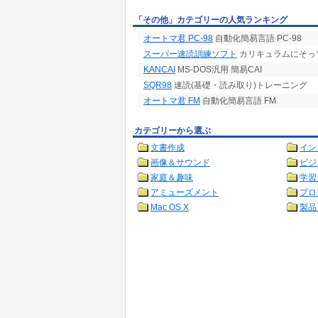
「その他」カテゴリーの人気ランキング
オートマ君 PC-98
自動化簡易言語 PC-98
スーパー速読訓練ソフト
カリキュラムにそって気
KANCAI
MS-DOS汎用 簡易CAI
SQR98
速読(基礎・読み取り)トレーニング
オートマ君 FM
自動化簡易言語 FM
カテゴリーから選ぶ
文書作成
イン
画像＆サウンド
ビジ
家庭＆趣味
学習
アミューズメント
プロ
Mac OS X
製品