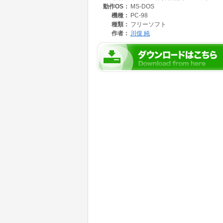
動作OS：
MS-DOS
機種：
PC-98
種類：
フリーソフト
作者：
川俣 純