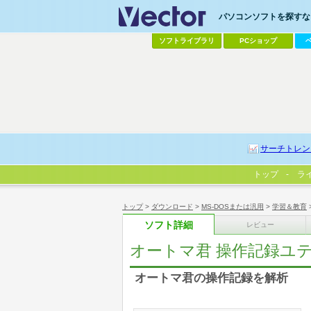
パソコンソフトを探すなら
ソフトライブラリ
PCショップ
サーチトレン
トップ
ラ
トップ
>
ダウンロード
>
MS-DOSまたは汎用
>
学習＆教育
ソフト詳細
レビュー
オートマ君 操作記録ユ
オートマ君の操作記録を解析