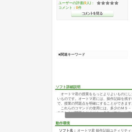
ユーザーの評価(
0
人)：
コメント：
0
件
■関連キーワード
ソフト詳細説明
オートマ君の授業をもっとよりよいものにし
いものです。オートマ君には、操作記録を残す
で、授業の問題点を明確にすることができます
これらのコマンドの使用には、多少のＭＳ－
る方ならば問題ありません。ＦＤ（フリーソフ
便利に使うことができます。
動作環境
ソフト名：
オートマ君 操作記録ユティリティ