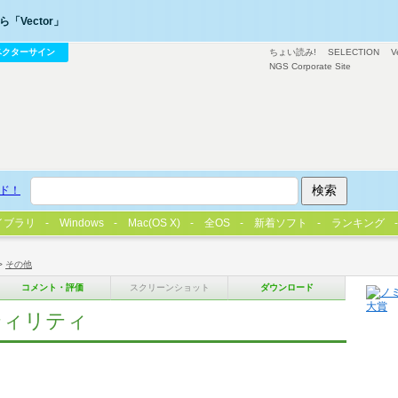
「Vector」
ベクターサイン
ちょい読み!
SELECTION
V
NGS Corporate Site
ド！
イブラリ
Windows
Mac(OS X)
全OS
新着ソフト
ランキング
>
その他
コメント・評価
スクリーンショット
ダウンロード
ティリティ