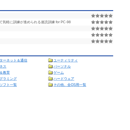
軽に訓練が進められる速読訓練 for PC-98
ターネット＆通信
ユーティリティ
ネス
パーソナル
＆教育
ゲーム
グラミング
ハードウェア
ソフト一覧
その他、全OS用一覧