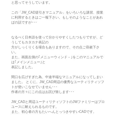
と思ってそうしています。
この「JW_CAD逆引きマニュアル」をいろいろな講習、授業
に利用するときはご一報下さい。もしそのようなことがあれ
ばの話ですが･･･
なるべく日本語を使って分かりやすくしたつもりですが、ど
うしてもカタカナ表記の
方がしっくりくる場合もありますので、その点ご容赦下さ
い。
また、画面左側の｢メニューウィンド－｣をこのマニュアルで
は｢メインメニュー｣と
表記しました。
間口を広げすぎた為、中途半端なマニュアルになってしまい
ました。 とくに、JW_CAD周辺の優秀なユーティリティソフ
トが使いこなせていません･･･
作者の方々にこの点はお詫び致します･･･
JW_CADと周辺ユーティリティソフトのJWファミリーはプロ
ユースに耐えられるものです。
また、初心者の方もたいへんとっつきやすいCADです。