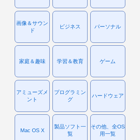
画像＆サウン
ビジネス
パーソナル
ド
家庭＆趣味
学習＆教育
ゲーム
アミューズメ
プログラミン
ハードウェア
ント
グ
製品ソフト一
その他、全OS
Mac OS X
覧
用一覧