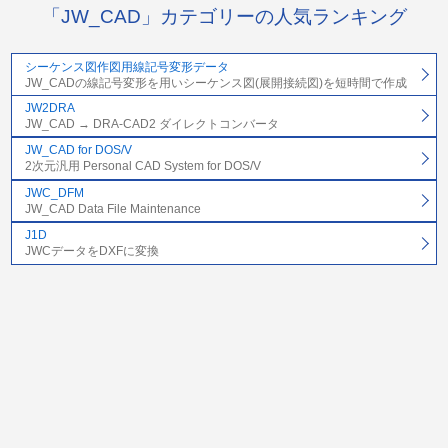
「JW_CAD」カテゴリーの人気ランキング
シーケンス図作図用線記号変形データ
JW_CADの線記号変形を用いシーケンス図(展開接続図)を短時間で作成
JW2DRA
JW_CAD → DRA-CAD2 ダイレクトコンバータ
JW_CAD for DOS/V
2次元汎用 Personal CAD System for DOS/V
JWC_DFM
JW_CAD Data File Maintenance
J1D
JWCデータをDXFに変換