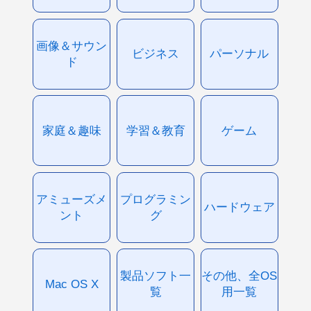
画像＆サウン
ビジネス
パーソナル
ド
家庭＆趣味
学習＆教育
ゲーム
アミューズメ
プログラミン
ハードウェア
ント
グ
製品ソフト一
その他、全OS
Mac OS X
覧
用一覧