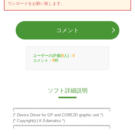
ウンロードをお願い致します。
コメント
ユーザーの評価(
人)：
0
0
コメント：
件
0
ソフト詳細説明
(***************************************************************)
(* Device Driver for GP and CORE2D graphic unit *)
(* Copyright(c) K.Edamatsu *)
(***************************************************************)