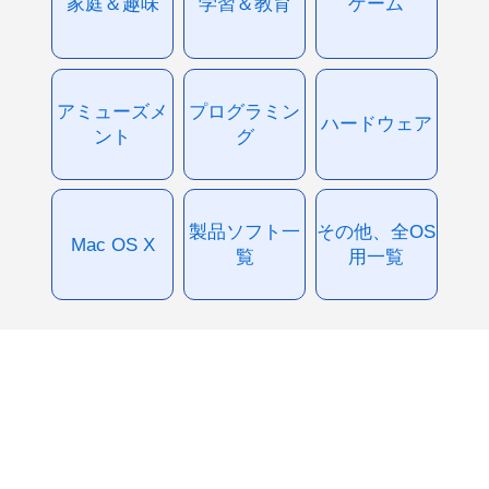
家庭＆趣味
学習＆教育
ゲーム
アミューズメ
プログラミン
ハードウェア
ント
グ
製品ソフト一
その他、全OS
Mac OS X
覧
用一覧