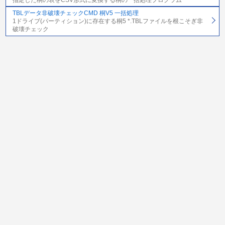
TBLデータ非破壊チェックCMD 桐V5 一括処理
1ドライブ(パーティション)に存在する桐5 *.TBLファイルを根こそぎ非
破壊チェック