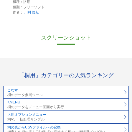
機種：汎用
種類：フリーソフト
作者：
川村 隆弘
スクリーンショット
「桐用」カテゴリーの人気ランキング
こなす
桐のデータ参照ツール
KMENU
桐のデータをメニュー画面から実行
汎用オプションメニュー
桐V5 一括処理サンプル
桐の表からCSVファイルへの変換
指定した桐の表をCSV形式に変換する桐の一括処理プログラム