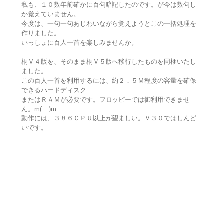
私も、１０数年前確かに百句暗記したのです。が今は数句し
か覚えていません。
今度は、一句一句あじわいながら覚えようとこの一括処理を
作りました。
いっしょに百人一首を楽しみませんか。
桐Ｖ４版を、そのまま桐Ｖ５版へ移行したものを同梱いたし
ました。
この百人一首を利用するには、約２．５Ｍ程度の容量を確保
できるハードディスク
またはＲＡＭが必要です。フロッピーでは御利用できませ
ん。m(__)m
動作には、３８６ＣＰＵ以上が望ましい。Ｖ３０ではしんど
いです。