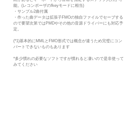
能。(レコンポーザのfkeyモードに相当)
・サンプル2曲付属
・作った曲データは拡張子FMOの独自ファイルでセーブする
ので要望次第ではPMDやその他の音源ドライバーにも対応予
定。
(*1)基本的にMMLとFMO形式では概念が違うため完璧にコン
バートできないものもあります
*多少慣れの必要なソフトですが慣れると凄いので是非使って
みてください