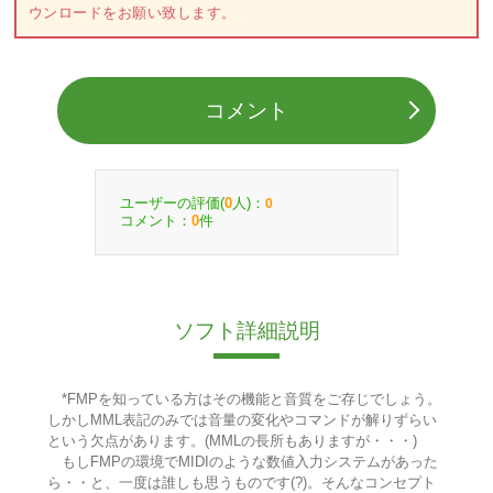
ウンロードをお願い致します。
コメント
ユーザーの評価(
人)：
0
0
コメント：
件
0
ソフト詳細説明
*FMPを知っている方はその機能と音質をご存じでしょう。
しかしMML表記のみでは音量の変化やコマンドが解りずらい
という欠点があります。(MMLの長所もありますが・・・)
もしFMPの環境でMIDIのような数値入力システムがあった
ら・・と、一度は誰しも思うものです(?)。そんなコンセプト