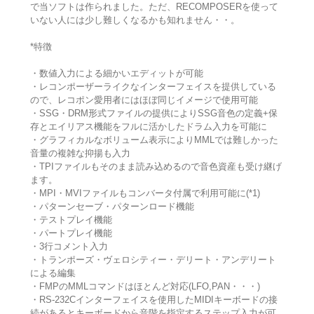
で当ソフトは作られました。ただ、RECOMPOSERを使って
いない人には少し難しくなるかも知れません・・。
*特徴
・数値入力による細かいエディットが可能
・レコンポーザーライクなインターフェイスを提供している
ので、レコポン愛用者にはほぼ同じイメージで使用可能
・SSG・DRM形式ファイルの提供によりSSG音色の定義+保
存とエイリアス機能をフルに活かしたドラム入力を可能に
・グラフィカルなボリューム表示によりMMLでは難しかった
音量の複雑な抑揚も入力
・TPIファイルもそのまま読み込めるので音色資産も受け継げ
ます。
・MPI・MVIファイルもコンバータ付属で利用可能に(*1)
・パターンセーブ・パターンロード機能
・テストプレイ機能
・パートプレイ機能
・3行コメント入力
・トランポーズ・ヴェロシティー・デリート・アンデリート
による編集
・FMPのMMLコマンドはほとんど対応(LFO,PAN・・・)
・RS-232Cインターフェイスを使用したMIDIキーボードの接
続があるとキーボードから音階を指定するステップ入力が可