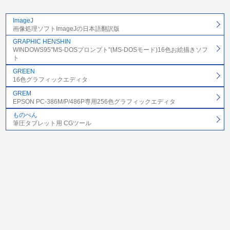
ImageJ
画像処理ソフトImageJの日本語翻訳版
GRAPHIC HENSHIN
WINDOWS95"MS-DOSプロンプト"(MS-DOSモード)16色お絵描きソフ
ト
GREEN
16色グラフィックエディタ
GREM
EPSON PC-386M/P/486P専用256色グラフィックエディタ
ものぺん
筆圧タブレット用 CGツール