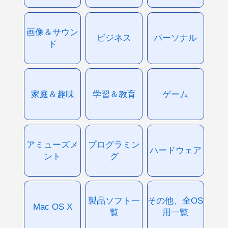
画像＆サウン
ビジネス
パーソナル
ド
家庭＆趣味
学習＆教育
ゲーム
アミューズメ
プログラミン
ハードウェア
ント
グ
製品ソフト一
その他、全OS
Mac OS X
覧
用一覧