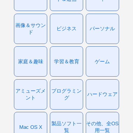
画像＆サウン
ビジネス
パーソナル
ド
家庭＆趣味
学習＆教育
ゲーム
アミューズメ
プログラミン
ハードウェア
ント
グ
製品ソフト一
その他、全OS
Mac OS X
覧
用一覧