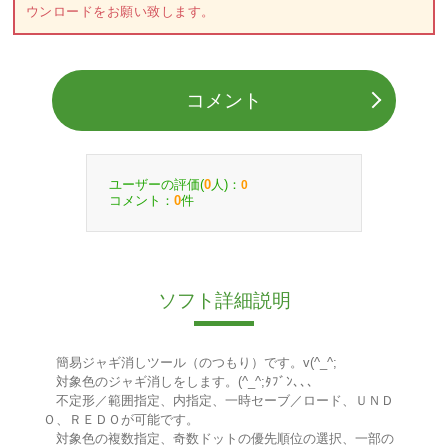
ウンロードをお願い致します。
コメント
ユーザーの評価(
人)：
0
0
コメント：
件
0
ソフト詳細説明
簡易ジャギ消しツール（のつもり）です。v(^_^;
対象色のジャギ消しをします。(^_^;ﾀﾌﾞﾝ､､､
不定形／範囲指定、内指定、一時セーブ／ロード、ＵＮＤ
Ｏ、ＲＥＤＯが可能です。
対象色の複数指定、奇数ドットの優先順位の選択、一部の