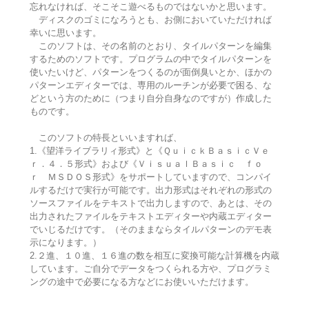
忘れなければ、そこそこ遊べるものではないかと思います。
ディスクのゴミになろうとも、お側においていただければ
幸いに思います。
このソフトは、その名前のとおり、タイルパターンを編集
するためのソフトです。プログラムの中でタイルパターンを
使いたいけど、パターンをつくるのが面倒臭いとか、ほかの
パターンエディターでは、専用のルーチンが必要で困る、な
どという方のために（つまり自分自身なのですが）作成した
ものです。
このソフトの特長といいますれば、
1.《望洋ライブラリィ形式》と《ＱｕｉｃｋＢａｓｉｃＶｅ
ｒ．４．５形式》および《ＶｉｓｕａｌＢａｓｉｃ ｆｏ
ｒ ＭＳＤＯＳ形式》をサポートしていますので、コンパイ
ルするだけで実行が可能です。出力形式はそれぞれの形式の
ソースファイルをテキストで出力しますので、あとは、その
出力されたファイルをテキストエディターや内蔵エディター
でいじるだけです。（そのままならタイルパターンのデモ表
示になります。）
2.２進、１０進、１６進の数を相互に変換可能な計算機を内蔵
しています。ご自分でデータをつくられる方や、プログラミ
ングの途中で必要になる方などにお使いいただけます。