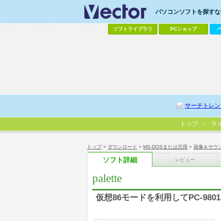
パソコンソフトを探すなら
ソフトライブラリ
PCショップ
サーチトレン
トップ
ラ
トップ
>
ダウンロード
>
MS-DOSまたは汎用
>
画像＆サウ
ソフト詳細
レビュー
palette
仮想86モードを利用してPC-9