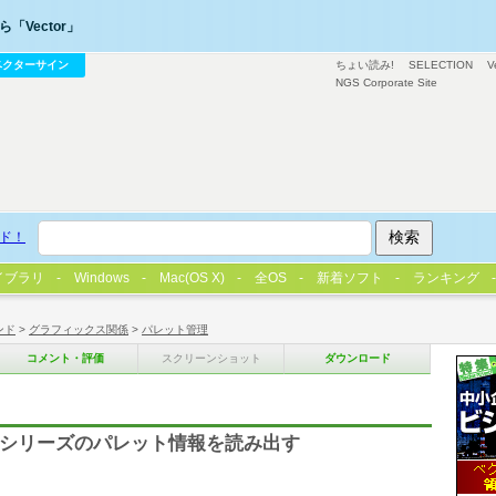
「Vector」
ベクターサイン
ちょい読み!
SELECTION
V
NGS Corporate Site
ド！
イブラリ
Windows
Mac(OS X)
全OS
新着ソフト
ランキング
ンド
>
グラフィックス関係
>
パレット管理
コメント・評価
スクリーンショット
ダウンロード
801シリーズのパレット情報を読み出す