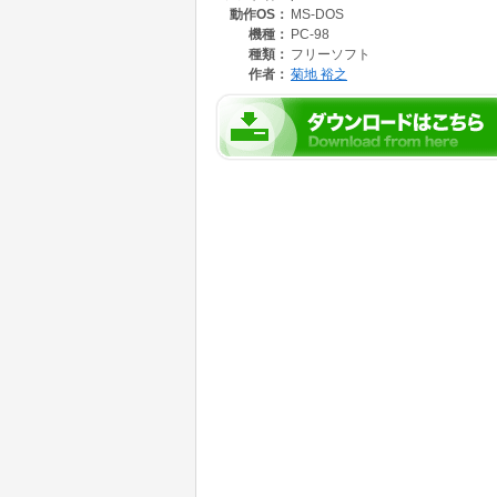
動作OS：
MS-DOS
機種：
PC-98
種類：
フリーソフト
作者：
菊地 裕之