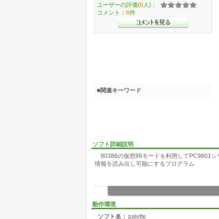
ユーザーの評価(
0
人)：
コメント：
0
件
■関連キーワード
ソフト詳細説明
80386の仮想86モードを利用してPC9801
情報を読み出し可能にするプログラム
動作環境
ソフト名：
palette