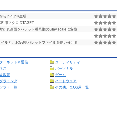
gbから.plq,.plk生成
XE 用マクロ DTAGET
,表画面をパレット番号順のGlay scaleに変換
ァイルと、.RGB型パレットファイルを使い分ける
ターネット＆通信
ユーティリティ
ネス
パーソナル
＆教育
ゲーム
グラミング
ハードウェア
ソフト一覧
その他、全OS用一覧