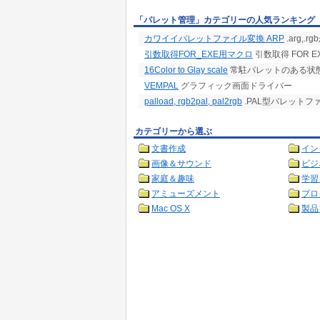
「パレット管理」カテゴリーの人気ランキング
カワイイパレットファイル変換 ARP
.arg,.r
引数取得FOR_EXE用マクロ
引数取得 FOR E
16Color to Glay scale
常駐パレットのある状態で
VEMPAL
グラフィック画面ドライバー
palload, rgb2pal, pal2rgb
.PAL型パレットフ
カテゴリーから選ぶ
文書作成
イン
画像＆サウンド
ビジ
家庭＆趣味
学習
アミューズメント
プロ
Mac OS X
製品