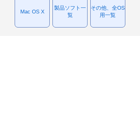
製品ソフト一
その他、全OS
Mac OS X
覧
用一覧