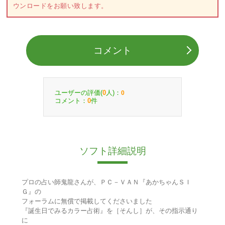
ウンロードをお願い致します。
コメント
ユーザーの評価(
人)：
0
0
コメント：
件
0
ソフト詳細説明
プロの占い師鬼龍さんが、ＰＣ－ＶＡＮ『あかちゃんＳＩ
Ｇ』の
フォーラムに無償で掲載してくださいました
『誕生日でみるカラー占術』を［そんし］が、その指示通り
に