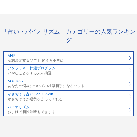
「占い・バイオリズム」カテゴリーの人気ランキン
グ
AHP
意志決定支援ソフト 迷える小羊に
アンラッキー抽選プログラム
いやなことをする人を抽選
SOUDAN
あなたの悩みについての相談相手になるソフト
かさぢぞう占い For JGAWK
かさぢぞうが運勢を占ってくれる
バイオリズム
おまけで相性診断もできます