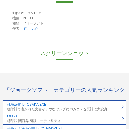
動作OS：MS-DOS
機種：PC-98
種類：フリーソフト
作者：
竹川 大介
スクリーンショット
「ジョークソフト」カテゴリーの人気ランキング
死語辞書 for OSAKA.EXE
標準語で書かれた文書がナウなヤングにバカウケな死語に大変身
Osaka
標準語/関西弁 翻訳ユーティリティ
半角カナ変換辞書 for OSAKAW.EXE