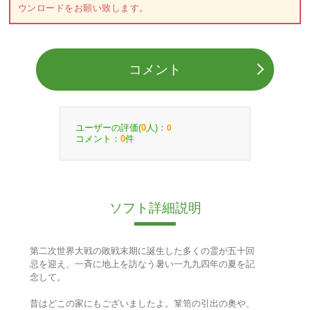
ウンロードをお願い致します。
コメント
ユーザーの評価(
人)：
0
0
コメント：
件
0
ソフト詳細説明
第二次世界大戦の敗戦末期に誕生した多くの霊が五十回
忌を迎え、一斉に地上を訪なう暑い一九九四年の夏を記
念して。
昔はどこの家にもございましたよ。箪笥の引出の奥や、