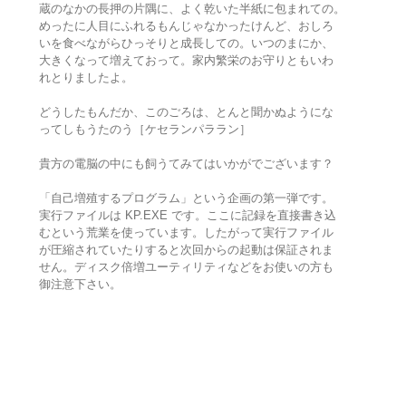
蔵のなかの長押の片隅に、よく乾いた半紙に包まれての。
めったに人目にふれるもんじゃなかったけんど、おしろ
いを食べながらひっそりと成長しての。いつのまにか、
大きくなって増えておって。家内繁栄のお守りともいわ
れとりましたよ。
どうしたもんだか、このごろは、とんと聞かぬようにな
ってしもうたのう［ケセランパララン］
貴方の電脳の中にも飼うてみてはいかがでございます？
「自己増殖するプログラム」という企画の第一弾です。
実行ファイルは KP.EXE です。ここに記録を直接書き込
むという荒業を使っています。したがって実行ファイル
が圧縮されていたりすると次回からの起動は保証されま
せん。ディスク倍増ユーティリティなどをお使いの方も
御注意下さい。