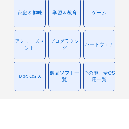
家庭＆趣味
学習＆教育
ゲーム
アミューズメ
プログラミン
ハードウェア
ント
グ
製品ソフト一
その他、全OS
Mac OS X
覧
用一覧