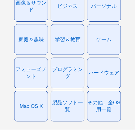
画像＆サウン
ビジネス
パーソナル
ド
家庭＆趣味
学習＆教育
ゲーム
アミューズメ
プログラミン
ハードウェア
ント
グ
製品ソフト一
その他、全OS
Mac OS X
覧
用一覧