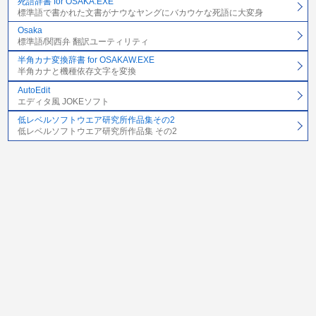
死語辞書 for OSAKA.EXE
標準語で書かれた文書がナウなヤングにバカウケな死語に大変身
Osaka
標準語/関西弁 翻訳ユーティリティ
半角カナ変換辞書 for OSAKAW.EXE
半角カナと機種依存文字を変換
AutoEdit
エディタ風 JOKEソフト
低レベルソフトウエア研究所作品集その2
低レベルソフトウエア研究所作品集 その2