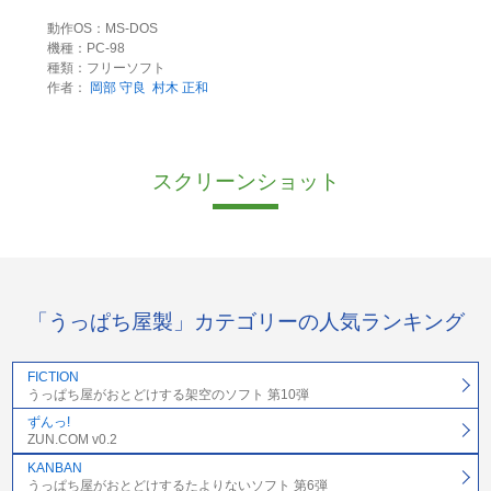
動作OS：MS-DOS
機種：PC-98
種類：フリーソフト
作者：
岡部 守良
村木 正和
スクリーンショット
「うっぱち屋製」カテゴリーの人気ランキング
FICTION
うっぱち屋がおとどけする架空のソフト 第10弾
ずんっ!
ZUN.COM v0.2
KANBAN
うっぱち屋がおとどけするたよりないソフト 第6弾