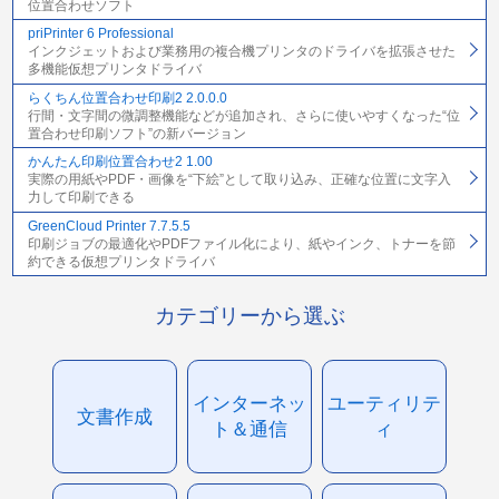
位置合わせソフト
priPrinter 6 Professional
インクジェットおよび業務用の複合機プリンタのドライバを拡張させた
多機能仮想プリンタドライバ
らくちん位置合わせ印刷2 2.0.0.0
行間・文字間の微調整機能などが追加され、さらに使いやすくなった“位
置合わせ印刷ソフト”の新バージョン
かんたん印刷位置合わせ2 1.00
実際の用紙やPDF・画像を“下絵”として取り込み、正確な位置に文字入
力して印刷できる
GreenCloud Printer 7.7.5.5
印刷ジョブの最適化やPDFファイル化により、紙やインク、トナーを節
約できる仮想プリンタドライバ
カテゴリーから選ぶ
インターネッ
ユーティリテ
文書作成
ト＆通信
ィ