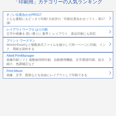
「印刷用」カテゴリーの人気ランキング
すごい位置合わせPRO17
どんな書類にもピッタリ印刷! 大好評の「印刷位置合わせソフト」第17
弾!
レイアウトワープロ はりの助
文字や画像を 思い通りに 素早く レイアウト、差込印刷にも対応
プリント ワークマン
WordやExcelなど複数形式ファイルを縮小して同一ページに印刷、イン
ク、用紙を節約する
Alkett PrintManager
画像印刷ソフト 複数枚同時印刷、自動整理機能、文字/図形印刷、拡大
縮小、色調補正など
Print Album
画像、文字、図形などを自由にレイアウトして印刷できる