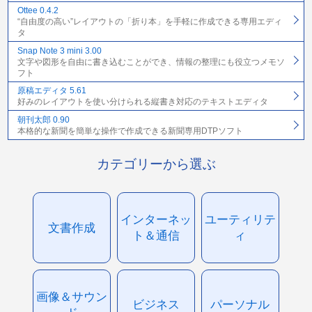
Ottee 0.4.2
“自由度の高い”レイアウトの「折り本」を手軽に作成できる専用エディ
タ
Snap Note 3 mini 3.00
文字や図形を自由に書き込むことができ、情報の整理にも役立つメモソ
フト
原稿エディタ 5.61
好みのレイアウトを使い分けられる縦書き対応のテキストエディタ
朝刊太郎 0.90
本格的な新聞を簡単な操作で作成できる新聞専用DTPソフト
カテゴリーから選ぶ
インターネッ
ユーティリテ
文書作成
ト＆通信
ィ
画像＆サウン
ビジネス
パーソナル