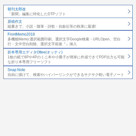
朝刊太郎改
「新聞」編集に特化したDTPソフト
原稿作文
縦書きで、小説・随筆・詩歌・自叙伝等の執筆に最適!
FrontMemo2018
多機能Memo:選択範囲印刷、選択文字Google検索・URLOpen、空白
行・文中空白削除、選択文字前後『』挿入
折本専用エディタOttee(オッティ)
1枚の紙で8Pや4Pのミニ本や小冊子が簡単に作成できてPDF出力も可能
な折り本専用フリーソフト
Snap Note
自由に描けて、検索やハイパーリンクができるサクサク軽い電子ノート