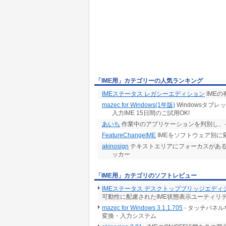
「IME用」カテゴリーの人気ランキング
IMEステータス レガシーエディション
IME
mazec for Windows(1年版)
Windowsタブ
入力IME 15日間のご試用OK!
あいち
作業中のアプリケーションを判別し、
FeatureChangeIME
IMEをソフトウェア別に
akinosign
テキストエリアにフォーカスがある場
ッカー
「IME用」カテゴリのソフトレビュー
IMEステータス デスクトップブリッジエディショ
可動性に配慮されたIME状態表示ユーティリ
mazec for Windows 3.1.1.705
- タッチパネ
変換・入力システム