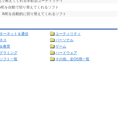
色の変化で教えてくれる常駐型ユーティリティ
IMEを自動で切り替えてくれるソフト
、IMEを自動的に切り替えてくれるソフト
ターネット＆通信
ユーティリティ
ネス
パーソナル
＆教育
ゲーム
グラミング
ハードウェア
ソフト一覧
その他、全OS用一覧