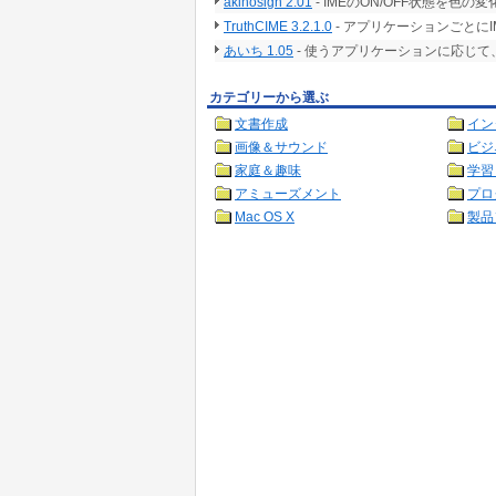
akinosign 2.01
- IMEのON/OFF状態を
TruthCIME 3.2.1.0
- アプリケーションごとに
あいち 1.05
- 使うアプリケーションに応じて
カテゴリーから選ぶ
文書作成
イン
画像＆サウンド
ビジ
家庭＆趣味
学習
アミューズメント
プロ
Mac OS X
製品