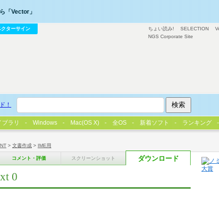
「Vector」
ベクターサイン
ちょい読み!
SELECTION
V
NGS Corporate Site
ド！
イブラリ
Windows
Mac(OS X)
全OS
新着ソフト
ランキング
/NT
>
文書作成
>
IME用
ダウンロード
コメント・評価
スクリーンショット
xt 0