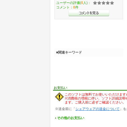
ユーザーの評価(
0
人)：
コメント：
0
件
■関連キーワード
お支払い
このソフトは無料でお使いいただけます
※消費税の増税に伴い、ソフト詳細説明
ます。ご購入前に必ずご確認ください。
※送金前に「
シェアウェアの送金について
」を
その他のお支払い