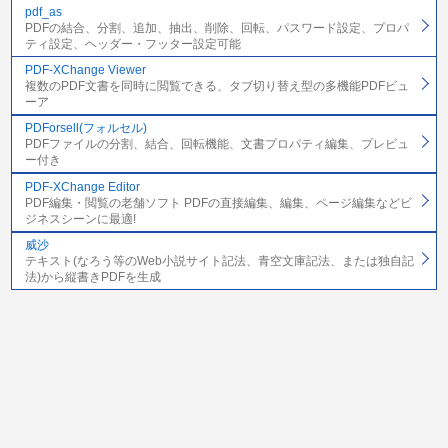
pdf_as
PDFの結合、分割、追加、抽出、削除、回転、パスワード設定、プロパ
ティ設定、ヘッダー・フッター設定可能
PDF-XChange Viewer
複数のPDF文書を同時に閲覧できる、タブ切り替え型の多機能PDFビュ
ーア
PDForsell(フォルセル)
PDFファイルの分割、結合、回転機能、文書プロパティ編集、プレビュ
ー付き
PDF-XChange Editor
PDF編集・閲覧の老舗ソフト PDFの直接編集、編集、ページ編集などビ
ジネスシーンに最適!
威沙
テキスト(なろう等のWeb小説サイト記法、青空文庫記法、または独自記
法)から縦書きPDFを生成