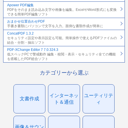
Apower PDF編集
PDFをそのまま読み込み文字や画像を編集。ExcelやWord形式にも変換
できる簡単PDF編集ソフト
おまかせ位置合わせPDF
手書き書類にパソコンで文字を入力。面倒な書類作成が簡単に
ConcatPDF 1.3.2
セキュリティ設定や表示設定も可能。簡単操作で使えるPDFファイルの
結合・分割・抽出ソフト
PDF-XChange Editor 7 7.0.324.3
低スペックPCで警戒動作 編集・校閲・表示・セキュリティ全ての機能
を搭載したPDF総合ソフト
カテゴリーから選ぶ
インターネッ
ユーティリテ
文書作成
ト＆通信
ィ
画像＆サウン