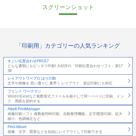
スクリーンショット
「印刷用」カテゴリーの人気ランキング
すごい位置合わせPRO17
どんな書類にもピッタリ印刷! 大好評の「印刷位置合わせソフト」第17
弾!
レイアウトワープロ はりの助
文字や画像を 思い通りに 素早く レイアウト、差込印刷にも対応
プリント ワークマン
WordやExcelなど複数形式ファイルを縮小して同一ページに印刷、イン
ク、用紙を節約する
Alkett PrintManager
画像印刷ソフト 複数枚同時印刷、自動整理機能、文字/図形印刷、拡大
縮小、色調補正など
Print Album
画像、文字、図形などを自由にレイアウトして印刷できる