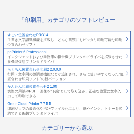
「印刷用」カテゴリのソフトレビュー
すごい位置合わせPRO14
手書き文字認識機能を搭載し、どんな書類にもピッタリ印刷可能な印刷
位置合わせソフト
priPrinter 6 Professional
インクジェットおよび業務用の複合機プリンタのドライバを拡張させた
多機能仮想プリンタドライバ
らくちん位置合わせ印刷2 2.0.0.0
行間・文字間の微調整機能などが追加され、さらに使いやすくなった“位
置合わせ印刷ソフト”の新バージョン
かんたん印刷位置合わせ2 1.00
実際の用紙やPDF・画像を“下絵”として取り込み、正確な位置に文字入
力して印刷できる
GreenCloud Printer 7.7.5.5
印刷ジョブの最適化やPDFファイル化により、紙やインク、トナーを節
約できる仮想プリンタドライバ
カテゴリーから選ぶ