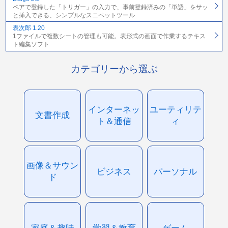
ペアで登録した「トリガー」の入力で、事前登録済みの「単語」をサッ
と挿入できる、シンプルなスニペットツール
表次郎 1.20
1ファイルで複数シートの管理も可能。表形式の画面で作業するテキス
ト編集ソフト
カテゴリーから選ぶ
インターネッ
ユーティリテ
文書作成
ト＆通信
ィ
画像＆サウン
ビジネス
パーソナル
ド
家庭＆趣味
学習＆教育
ゲーム