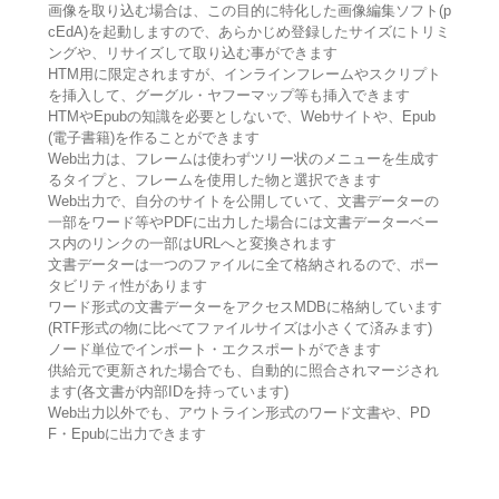
画像を取り込む場合は、この目的に特化した画像編集ソフト(p
cEdA)を起動しますので、あらかじめ登録したサイズにトリミ
ングや、リサイズして取り込む事ができます
HTM用に限定されますが、インラインフレームやスクリプト
を挿入して、グーグル・ヤフーマップ等も挿入できます
HTMやEpubの知識を必要としないで、Webサイトや、Epub
(電子書籍)を作ることができます
Web出力は、フレームは使わずツリー状のメニューを生成す
るタイプと、フレームを使用した物と選択できます
Web出力で、自分のサイトを公開していて、文書データーの
一部をワード等やPDFに出力した場合には文書データーベー
ス内のリンクの一部はURLへと変換されます
文書データーは一つのファイルに全て格納されるので、ポー
タビリティ性があります
ワード形式の文書データーをアクセスMDBに格納しています
(RTF形式の物に比べてファイルサイズは小さくて済みます)
ノード単位でインポート・エクスポートができます
供給元で更新された場合でも、自動的に照合されマージされ
ます(各文書が内部IDを持っています)
Web出力以外でも、アウトライン形式のワード文書や、PD
F・Epubに出力できます