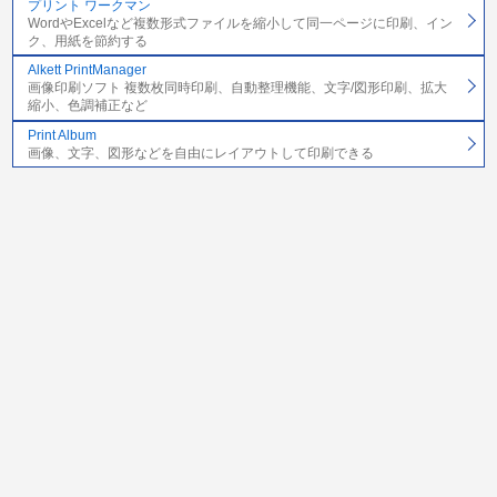
プリント ワークマン
WordやExcelなど複数形式ファイルを縮小して同一ページに印刷、イン
ク、用紙を節約する
Alkett PrintManager
画像印刷ソフト 複数枚同時印刷、自動整理機能、文字/図形印刷、拡大
縮小、色調補正など
Print Album
画像、文字、図形などを自由にレイアウトして印刷できる