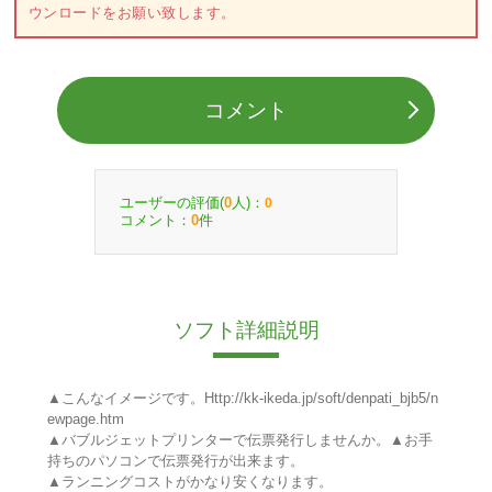
ウンロードをお願い致します。
コメント
ユーザーの評価(
人)：
0
0
コメント：
件
0
ソフト詳細説明
▲こんなイメージです。Http://kk-ikeda.jp/soft/denpati_bjb5/n
ewpage.htm
▲バブルジェットプリンターで伝票発行しませんか。▲お手
持ちのパソコンで伝票発行が出来ます。
▲ランニングコストがかなり安くなります。