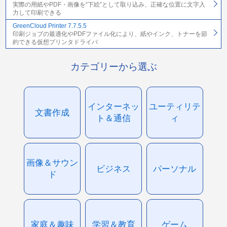
実際の用紙やPDF・画像を“下絵”として取り込み、正確な位置に文字入
力して印刷できる
GreenCloud Printer 7.7.5.5
印刷ジョブの最適化やPDFファイル化により、紙やインク、トナーを節
約できる仮想プリンタドライバ
カテゴリーから選ぶ
インターネッ
ユーティリテ
文書作成
ト＆通信
ィ
画像＆サウン
ビジネス
パーソナル
ド
家庭＆趣味
学習＆教育
ゲーム