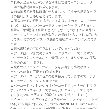
それゆえ当店みたいな小さな商店経営者でもコンピューター
伝票で納品明細書が作成できます。
▲納品業者である私自身が作りました。ですから現場ならで
はの機能が沢山盛り込まれています。
▲商品コードの桁数は13桁にしてありますので、スキャナー
をつければ入力はバーコードスキャナーからでもできます。
数量が1個の場合は数量 1 と入力せずにそのまま次の商品バー
コードをスキャンすれば自動的に数量は1と入力される用に作
ってありますので ポスレジ感覚で連続スキャニング入力でき
ます。
▲請求書印刷のプログラムもついています(B5版)
▲データはCSV形式のテキストへエクスポートできますの
で、データをエクセルなどで転用したり、オリジナルの商品
台帳の作成が可能です。
▲複数のパソコンで一つのデータを共有する小規模ネットワ
ークへの改造も可能です(別途有料)
▲データベースはアクセスの器を使用していますので、アク
セスでのデータメンテも可能です。
▲バーコード入力したい方はバーコードスキャナーが必要で
す。パソコンスキャナーですから安いスキャナーで十分で
す。(ちなみに当店は￥12000くらいのを使ってます。)
▲VisualBasic.Net2005(ビジュアルベーシックドットネット20
05)という言語で作っているのでMicrosoft .NET FrameWork 2.
0 ランタイムパッケージ が必要です(無料)。パッケージのダウ