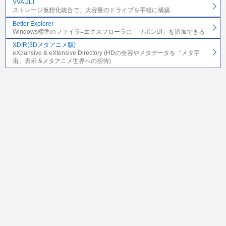
VVAULT
ストレージ仮想化統合で、大容量のドライブを手軽に構築
Better Explorer
Windows標準のファイラ=エクスプローラに「リボンUI」を追加できる
XDIR(3Dメタアニメ版)
eXpansive & eXtensive Directory (HDの全容やメタデータを「メタ宇
宙」表示 &メタアニメ世界への招待)