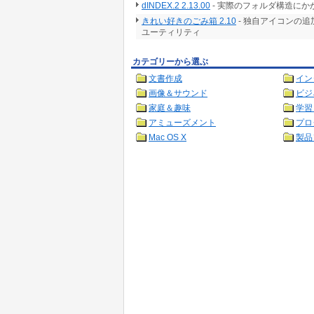
dINDEX.2 2.13.00
- 実際のフォルダ構造に
きれい好きのごみ箱 2.10
- 独自アイコンの
ユーティリティ
カテゴリーから選ぶ
文書作成
イン
画像＆サウンド
ビジ
家庭＆趣味
学習
アミューズメント
プロ
Mac OS X
製品