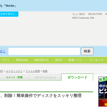
「Vector」
ベクターサイン
ちょい読み!
SELECTION
V
NGS Corporate Site
ド！
イブラリ
Windows
Mac(OS X)
全OS
新着ソフト
ランキング
/NT
>
ユーティリティ
>
ファイル管理
>
削除
ダウンロード
コメント・評価
スクリーンショット
し、削除！簡単操作でディスクをスッキリ整理