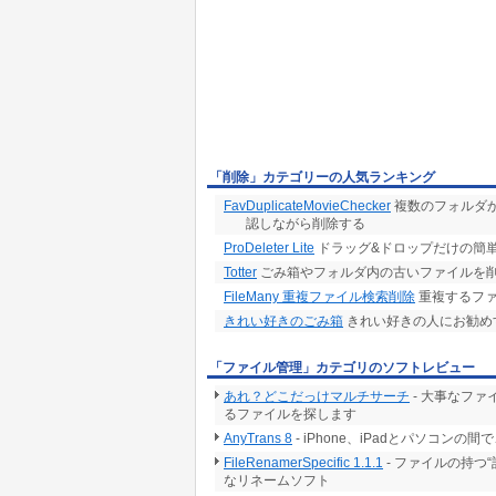
「削除」カテゴリーの人気ランキング
FavDuplicateMovieChecker
複数のフォルダ
認しながら削除する
ProDeleter Lite
ドラッグ&ドロップだけの簡単
Totter
ごみ箱やフォルダ内の古いファイルを
FileMany 重複ファイル検索削除
重複するファ
きれい好きのごみ箱
きれい好きの人にお勧め
「ファイル管理」カテゴリのソフトレビュー
あれ？どこだっけマルチサーチ
- 大事なフ
るファイルを探します
AnyTrans 8
- iPhone、iPadとパソコ
FileRenamerSpecific 1.1.1
- ファイルの持つ
なリネームソフト