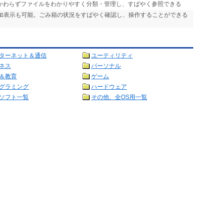
かかわらずファイルをわかりやすく分類・管理し、すばやく参照できる
追加表示も可能。ごみ箱の状況をすばやく確認し、操作することができる
ターネット＆通信
ユーティリティ
ネス
パーソナル
＆教育
ゲーム
グラミング
ハードウェア
ソフト一覧
その他、全OS用一覧