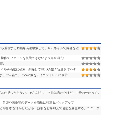
から重複する動画を高速検索して、サムネイルで内容を確
操作でファイルを復元できないよう完全消去!
削除
イルを高速に検索、削除してHDDの空き容量を増やす
するごみ箱で、ごみの数をアイコントレイに表示
ァイルが見つからない、そんな時に！名前は忘れたけど、中身の分かってい
ンの間で、音楽や画像等のデータを簡単に転送＆バックアップ
“記号番号”を活かしながら、説明などを加えて名前を変更する、ユニーク