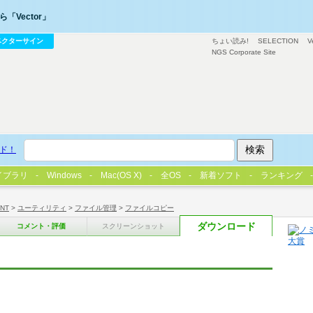
「Vector」
ベクターサイン
ちょい読み!
SELECTION
V
NGS Corporate Site
ド！
イブラリ
Windows
Mac(OS X)
全OS
新着ソフト
ランキング
/NT
>
ユーティリティ
>
ファイル管理
>
ファイルコピー
ダウンロード
コメント・評価
スクリーンショット