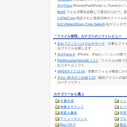
AnyTrans
iPhone/iPad/iPodから i
fkopii
フォルダ間を比較して差分のコピー、
CsFileCopy
指定された更新日時のファイルを
EzCpSelect(Easy Copy Select)
右クリックで
「ファイル管理」カテゴリのソフトレビュー
あれ？どこだっけマルチサーチ
- 大事なフ
るファイルを探します
AnyTrans 8
- iPhone、iPadとパソコ
FileRenamerSpecific 1.1.1
- ファイルの持つ
なリネームソフト
dINDEX.2 2.13.00
- 実際のフォルダ構造に
きれい好きのごみ箱 2.10
- 独自アイコンの
ユーティリティ
カテゴリーから選ぶ
文書作成
イン
画像＆サウンド
ビジ
家庭＆趣味
学習
アミューズメント
プロ
Mac OS X
製品