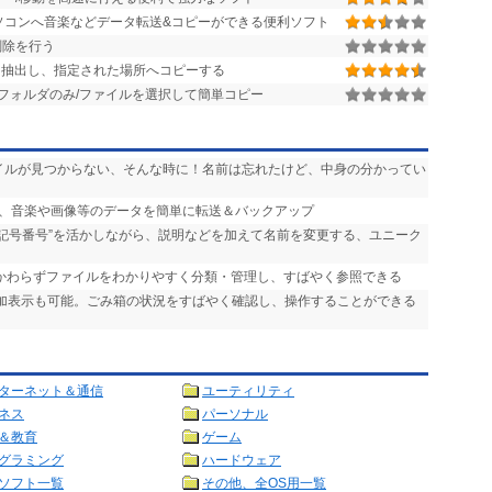
Tunesやパソコンへ音楽などデータ転送&コピーができる便利ソフト
削除を行う
抽出し、指定された場所へコピーする
フォルダのみ/ファイルを選択して簡単コピー
ァイルが見つからない、そんな時に！名前は忘れたけど、中身の分かってい
ンの間で、音楽や画像等のデータを簡単に転送＆バックアップ
“記号番号”を活かしながら、説明などを加えて名前を変更する、ユニーク
かかわらずファイルをわかりやすく分類・管理し、すばやく参照できる
追加表示も可能。ごみ箱の状況をすばやく確認し、操作することができる
ターネット＆通信
ユーティリティ
ネス
パーソナル
＆教育
ゲーム
グラミング
ハードウェア
ソフト一覧
その他、全OS用一覧