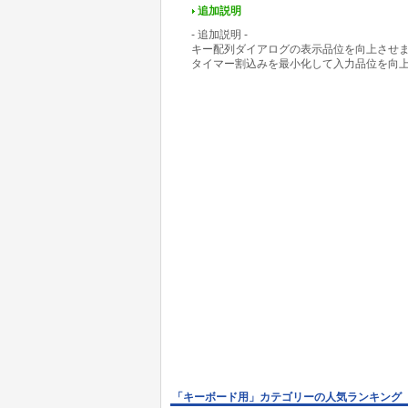
追加説明
- 追加説明 -
キー配列ダイアログの表示品位を向上させ
タイマー割込みを最小化して入力品位を向
「キーボード用」カテゴリーの人気ランキング