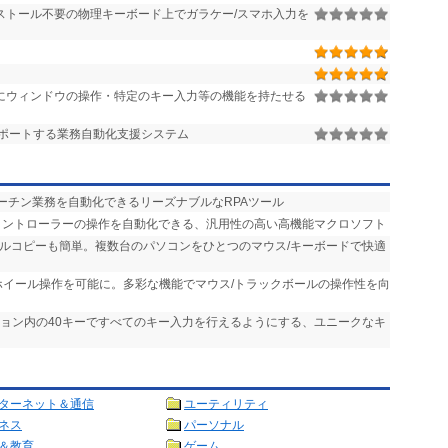
ストール不要の物理キーボード上でガラケー/スマホ入力を
にウィンドウの操作・特定のキー入力等の機能を持たせる
ポートする業務自動化支援システム
ルーチン業務を自動化できるリーズナブルなRPAツール
、コントローラーの操作を自動化できる、汎用性の高い高機能マクロソフト
イルコピーも簡単。複数台のパソコンをひとつのマウス/キーボードで快適
ホイール操作を可能に。多彩な機能でマウス/トラックボールの操作性を向
ション内の40キーですべてのキー入力を行えるようにする、ユニークなキ
ターネット＆通信
ユーティリティ
ネス
パーソナル
＆教育
ゲーム