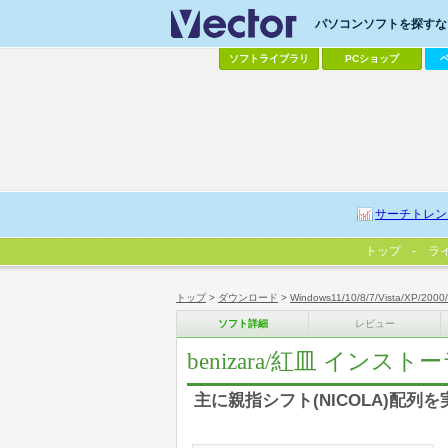
パソコンソフトを探すなら
ソフトライブラリ
PCショップ
サーチトレン
トップ
ラ
トップ
>
ダウンロード
>
Windows11/10/8/7/Vista/XP/2000
ソフト詳細
レビュー
benizara/紅皿 インスト
主に親指シフト(NICOLA)配