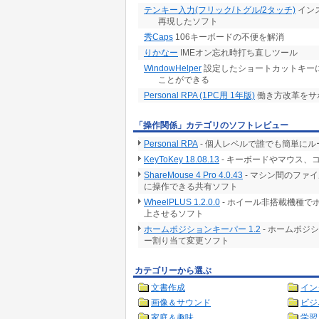
テンキー入力(フリック/トグル/2タッチ)
イン
再現したソフト
秀Caps
106キーボードの不便を解消
りかなー
IMEオン忘れ時打ち直しツール
WindowHelper
設定したショートカットキー
ことができる
Personal RPA (1PC用 1年版)
働き方改革をサ
「操作関係」カテゴリのソフトレビュー
Personal RPA
- 個人レベルで誰でも簡単に
KeyToKey 18.08.13
- キーボードやマウス
ShareMouse 4 Pro 4.0.43
- マシン間のファ
に操作できる共有ソフト
WheelPLUS 1.2.0.0
- ホイール非搭載機種で
上させるソフト
ホームポジションキーパー 1.2
- ホームポジ
ー割り当て変更ソフト
カテゴリーから選ぶ
文書作成
イン
画像＆サウンド
ビジ
家庭＆趣味
学習