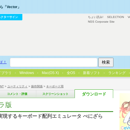
「Vector」
ベクターサイン
ちょい読み!
SELECTION
V
NGS Corporate Site
ド！
イブラリ
Windows
Mac(OS X)
全OS
新着ソフト
ランキング
/NT
>
ユーティリティ
>
操作関係
>
キーボード用
ダウンロード
コメント・評価
スクリーンショット
ーラ版
列を実現するキーボード配列エミュレータ べにざら