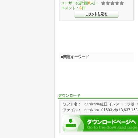
ユーザーの評価(
0
人)：
コメント：
0
件
■関連キーワード
ダウンロード
ソフト名：
benizara/紅皿 インストーラ版
ファイル：
benizara_01603.zip / 3,637,153