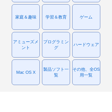
家庭＆趣味
学習＆教育
ゲーム
アミューズメ
プログラミン
ハードウェア
ント
グ
製品ソフト一
その他、全OS
Mac OS X
覧
用一覧