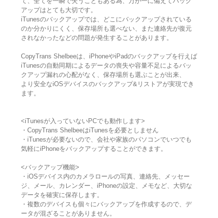
て、全てを一瞬で失うこともある為、万が一に備えてバック
アップはとても大切です。
iTunesのバックアップでは、どこにバックアップされている
のか分かりにくく、保存場所も選べない、また連絡先が復元
されなかったなどの問題が発生することがあります。
CopyTrans Shelbeeは、iPhoneやiPadのバックアップを行えば
iTunesの自動同期によるデータの喪失や容量不足によるバッ
クアップ漏れの心配がなく、保存場所も選ぶことが出来、
より安全なiOSデバイスのバックアップ&リストアが実現でき
ます。
<iTunesが入っていないPCでも動作します>
・CopyTrans ShelbeeはiTunesを必要としません
・iTunesが必要ないので、会社や家族のパソコンでいつでも
気軽にiPhoneをバックアップすることができます。
<バックアップ機能>
・iOSデバイス内のカメラロールの写真、連絡先、メッセー
ジ、メール、カレンダー、iPhoneの設定、メモなど、大切な
データを確実に保存します。
・複数のデバイスも個々にバックアップを作成するので、デ
ータが混ざることがありません。