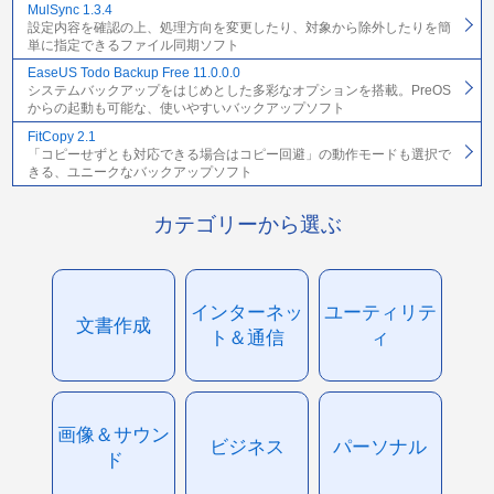
MulSync 1.3.4
設定内容を確認の上、処理方向を変更したり、対象から除外したりを簡
単に指定できるファイル同期ソフト
EaseUS Todo Backup Free 11.0.0.0
システムバックアップをはじめとした多彩なオプションを搭載。PreOS
からの起動も可能な、使いやすいバックアップソフト
FitCopy 2.1
「コピーせずとも対応できる場合はコピー回避」の動作モードも選択で
きる、ユニークなバックアップソフト
カテゴリーから選ぶ
インターネッ
ユーティリテ
文書作成
ト＆通信
ィ
画像＆サウン
ビジネス
パーソナル
ド