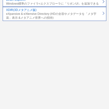
Windows標準のファイラ=エクスプローラに「リボンUI」を追加できる
XDIR(3Dメタアニメ版)
eXpansive & eXtensive Directory (HDの全容やメタデータを「メタ宇
宙」表示 &メタアニメ世界への招待)