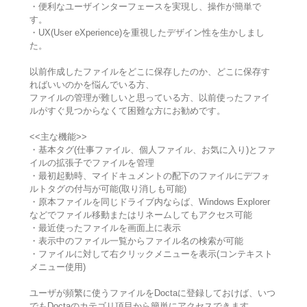
・便利なユーザインターフェースを実現し、操作が簡単で
す。
・UX(User eXperience)を重視したデザイン性を生かしまし
た。
以前作成したファイルをどこに保存したのか、どこに保存す
ればいいのかを悩んでいる方、
ファイルの管理が難しいと思っている方、以前使ったファイ
ルがすぐ見つからなくて困難な方にお勧めです。
<<主な機能>>
・基本タグ(仕事ファイル、個人ファイル、お気に入り)とファ
イルの拡張子でファイルを管理
・最初起動時、マイドキュメントの配下のファイルにデフォ
ルトタグの付与が可能(取り消しも可能)
・原本ファイルを同じドライブ内ならば、Windows Explorer
などでファイル移動またはリネームしてもアクセス可能
・最近使ったファイルを画面上に表示
・表示中のファイル一覧からファイル名の検索が可能
・ファイルに対して右クリックメニューを表示(コンテキスト
メニュー使用)
ユーザが頻繁に使うファイルをDoctaに登録しておけば、いつ
でもDoctaのカテゴリ項目から簡単にアクセスできます。