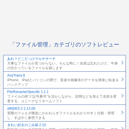
「ファイル管理」カテゴリのソフトレビュー
あれ？どこだっけマルチサーチ
大事なファイルが見つからない、そんな時に！名前は忘れたけど、中身
の分かっているファイルを探します
AnyTrans 8
iPhone、iPadとパソコンの間で、音楽や画像等のデータを簡単に転送＆
バックアップ
FileRenamerSpecific 1.1.1
ファイルの持つ“記号番号”を活かしながら、説明などを加えて名前を変
更する、ユニークなリネームソフト
dINDEX.2 2.13.00
実際のフォルダ構造にかかわらずファイルをわかりやすく分類・管理
し、すばやく参照できる
きれい好きのごみ箱 2.10