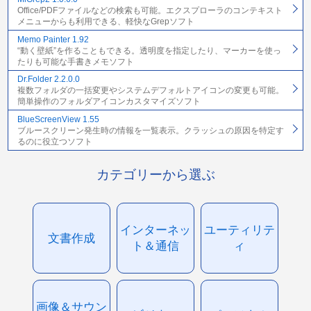
Office/PDFファイルなどの検索も可能。エクスプローラのコンテキスト
メニューからも利用できる、軽快なGrepソフト
Memo Painter 1.92
“動く壁紙”を作ることもできる。透明度を指定したり、マーカーを使っ
たりも可能な手書きメモソフト
Dr.Folder 2.2.0.0
複数フォルダの一括変更やシステムデフォルトアイコンの変更も可能。
簡単操作のフォルダアイコンカスタマイズソフト
BlueScreenView 1.55
ブルースクリーン発生時の情報を一覧表示。クラッシュの原因を特定す
るのに役立つソフト
カテゴリーから選ぶ
インターネッ
ユーティリテ
文書作成
ト＆通信
ィ
画像＆サウン