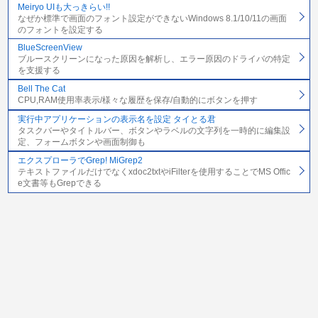
Meiryo UIも大っきらい!!
なぜか標準で画面のフォント設定ができないWindows 8.1/10/11の画面
のフォントを設定する
BlueScreenView
ブルースクリーンになった原因を解析し、エラー原因のドライバの特定
を支援する
Bell The Cat
CPU,RAM使用率表示/様々な履歴を保存/自動的にボタンを押す
実行中アプリケーションの表示名を設定 タイとる君
タスクバーやタイトルバー、ボタンやラベルの文字列を一時的に編集設
定、フォームボタンや画面制御も
エクスプローラでGrep! MiGrep2
テキストファイルだけでなくxdoc2txtやiFilterを使用することでMS Offic
e文書等もGrepできる