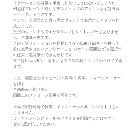
リケーションの背景を単色にしたいことはないでしょうか。
例えばプレゼンの時などデスクトップのアイコンなどは野暮
ったく見えるものです。
そこで、全画面ただ真っ黒のウィンドウ表示するアプリを作
成しました。
ただのウィンドウですがXボタンもタイトルバーもありませ
ん。全部真っ黒です。
このアプリケーションを起動してからCntl+Tabキーを押して
前に表示させたいアプリケーション(ゲーム画面など)を選択す
れば真っ黒背景のできあがりです。
終了はEscボタン、あるいはマウスの右クリックから終了でき
ます。
また、画面上のメッセージの表示/非表示、スタートメニュー
も隠す
全画面表示切り替え
画面上のメッセージ変更が可能です。
単体で実行可能で軽量、インストール不要、レジストリもい
じりません。
よってアンインストールもファイルを削除するだけです。
ぜひ1度お試しください。