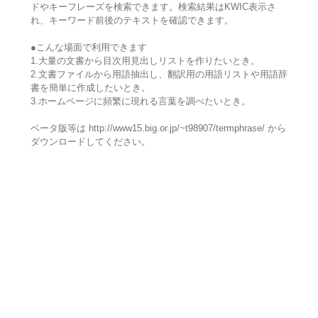
ドやキーフレーズを検索できます。検索結果はKWIC表示さ
れ、キーワード前後のテキストを確認できます。
●こんな場面で利用できます
1.大量の文書から目次用見出しリストを作りたいとき。
2.文書ファイルから用語抽出し、翻訳用の用語リストや用語辞
書を簡単に作成したいとき。
3.ホームページに頻繁に現れる言葉を調べたいとき。
ベータ版等は http://www15.big.or.jp/~t98907/termphrase/ から
ダウンロードしてください。