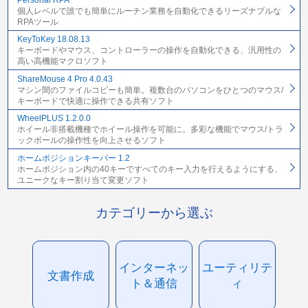
個人レベルで誰でも簡単にルーチン業務を自動化できるリーズナブルな
RPAツール
KeyToKey 18.08.13
キーボードやマウス、コントローラーの操作を自動化できる、汎用性の
高い高機能マクロソフト
ShareMouse 4 Pro 4.0.43
マシン間のファイルコピーも簡単。複数台のパソコンをひとつのマウス/
キーボードで快適に操作できる共有ソフト
WheelPLUS 1.2.0.0
ホイール非搭載機種でホイール操作を可能に。多彩な機能でマウス/トラ
ックボールの操作性を向上させるソフト
ホームポジションキーパー 1.2
ホームポジション内の40キーですべてのキー入力を行えるようにする、
ユニークなキー割り当て変更ソフト
カテゴリーから選ぶ
インターネッ
ユーティリテ
文書作成
ト＆通信
ィ