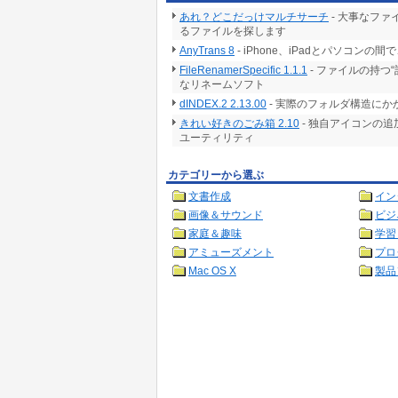
あれ？どこだっけマルチサーチ
- 大事なフ
るファイルを探します
AnyTrans 8
- iPhone、iPadとパソコ
FileRenamerSpecific 1.1.1
- ファイルの持つ
なリネームソフト
dINDEX.2 2.13.00
- 実際のフォルダ構造に
きれい好きのごみ箱 2.10
- 独自アイコンの
ユーティリティ
カテゴリーから選ぶ
文書作成
イン
画像＆サウンド
ビジ
家庭＆趣味
学習
アミューズメント
プロ
Mac OS X
製品