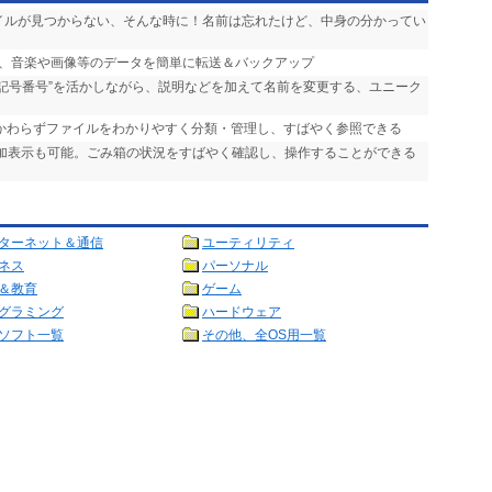
ァイルが見つからない、そんな時に！名前は忘れたけど、中身の分かってい
ンの間で、音楽や画像等のデータを簡単に転送＆バックアップ
“記号番号”を活かしながら、説明などを加えて名前を変更する、ユニーク
かかわらずファイルをわかりやすく分類・管理し、すばやく参照できる
追加表示も可能。ごみ箱の状況をすばやく確認し、操作することができる
ターネット＆通信
ユーティリティ
ネス
パーソナル
＆教育
ゲーム
グラミング
ハードウェア
ソフト一覧
その他、全OS用一覧