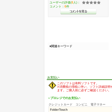
ユーザーの評価(
0
人)：
コメント：
0
件
■関連キーワード
お支払い
このソフトは有料ソフトです。
※消費税の増税に伴い、ソフト詳細説明
ます。ご購入前に必ずご確認ください。
プロレジでのお支払い
クレジットカード コンビニ 電子マネー
FolderTouch