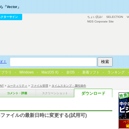
「Vector」
ベクターサイン
ちょい読み!
SELECTION
V
NGS Corporate Site
ド！
イブラリ
Windows
Mac(OS X)
全OS
新着ソフト
ランキング
/NT
>
ユーティリティ
>
ファイル管理
>
タイムスタンプ・属性操作
ダウンロード
コメント・評価
スクリーンショット
ファイルの最新日時に変更する(試用可)