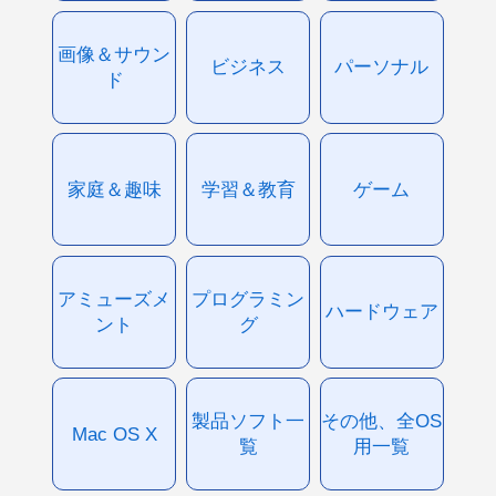
画像＆サウン
ビジネス
パーソナル
ド
家庭＆趣味
学習＆教育
ゲーム
アミューズメ
プログラミン
ハードウェア
ント
グ
製品ソフト一
その他、全OS
Mac OS X
覧
用一覧