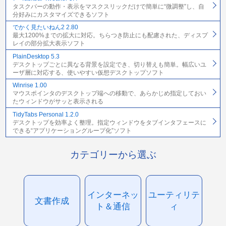
タスクバーの動作・表示をマスクスリックだけで簡単に“微調整”し、自
分好みにカスタマイズできるソフト
でかく見たいねん2 2.80
最大1200%までの拡大に対応。ちらつき防止にも配慮された、ディスプ
レイの部分拡大表示ソフト
PlainDesktop 5.3
デスクトップごとに異なる背景を設定でき、切り替えも簡単。幅広いユ
ーザ層に対応する、使いやすい仮想デスクトップソフト
Winrise 1.00
マウスポインタのデスクトップ端への移動で、あらかじめ指定しておい
たウィンドウがサッと表示される
TidyTabs Personal 1.2.0
デスクトップを効率よく整理。指定ウィンドウをタブインタフェースに
できる“アプリケーショングループ化”ソフト
カテゴリーから選ぶ
インターネッ
ユーティリテ
文書作成
ト＆通信
ィ