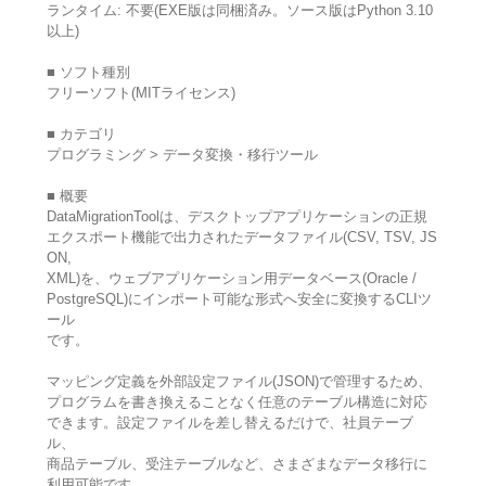
ランタイム: 不要(EXE版は同梱済み。ソース版はPython 3.10
以上)
■ ソフト種別
フリーソフト(MITライセンス)
■ カテゴリ
プログラミング > データ変換・移行ツール
■ 概要
DataMigrationToolは、デスクトップアプリケーションの正規
エクスポート機能で出力されたデータファイル(CSV, TSV, JS
ON,
XML)を、ウェブアプリケーション用データベース(Oracle /
PostgreSQL)にインポート可能な形式へ安全に変換するCLIツ
ール
です。
マッピング定義を外部設定ファイル(JSON)で管理するため、
プログラムを書き換えることなく任意のテーブル構造に対応
できます。設定ファイルを差し替えるだけで、社員テーブ
ル、
商品テーブル、受注テーブルなど、さまざまなデータ移行に
利用可能です。