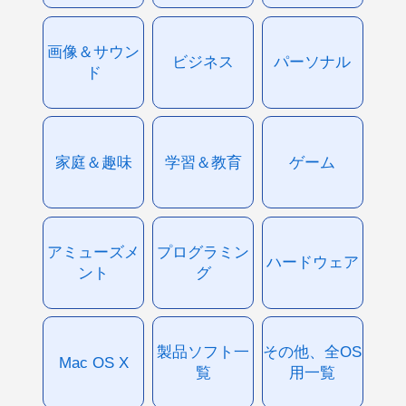
画像＆サウン
ビジネス
パーソナル
ド
家庭＆趣味
学習＆教育
ゲーム
アミューズメ
プログラミン
ハードウェア
ント
グ
製品ソフト一
その他、全OS
Mac OS X
覧
用一覧