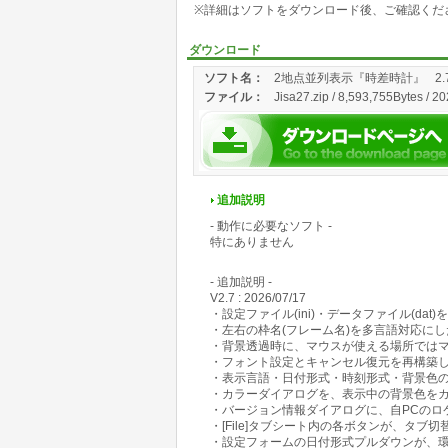
※詳細はソフトをダウンロード後、ご確認くだ
ダウンロード
ソフト名：
2地点並列表示『時差時計』
2.
ファイル：
Jisa27.zip / 8,593,755Bytes / 2
追加説明
- 動作に必要なソフト -
特にありません
- 追加説明 -
V2.7 : 2026/07/17
・設定ファイル(ini)・データファイル(dat)
・左右の枠名(フレーム名)を多言語対応にし
・背景透過時に、マウスが使える場所ではマ
・フォント設定とキャンセル復元を再構築
・表示言語・日付形式・時刻形式・背景色
・カラーダイアログを、表示中の背景色を
・バージョン情報ダイアログに、自PCのロ
・[File]タブシート内の各ボタンが、タブ切
・設定フォームの日付形式プルダウンが、環境