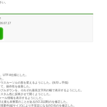
さい。
7
026.07.17
を、UTF-8仕様にした。
た。
ウスカーソルの形を変えるようにした。(矢印→手指)
して、操作性を改善した。
のプルダウンを、それぞれ最長文字列の幅で表示するようにした。
カスタム色に反映させて開くようにした。
ケール情報を表示するようにした。
替え後も未整置のことがある(V2.2以降)のを修正した。
要件(縦サイズ)により不安定になる(V2.6)のを修正した。