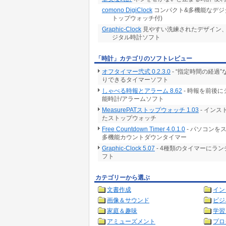
comono DigiClock
コンパクト&多機能なデジタ
トップウォッチ付)
Graphic-Clock
見やすい洗練されたデザイン
ジタル時計ソフト
「時計」カテゴリのソフトレビュー
オフタイマー弐式 0.2.3.0
- “指定時間の経
りできるタイマーソフト
しゃべる時報とアラーム 8.62
- 時報を前後
能時計/アラームソフト
MeasurePATストップウォッチ 1.03
- イン
たストップウォッチ
Free Countdown Timer 4.0.1.0
- パソコン
多機能カウントダウンタイマー
Graphic-Clock 5.07
- 4種類のタイマーにラ
フト
カテゴリーから選ぶ
文書作成
イン
画像＆サウンド
ビジ
家庭＆趣味
学習
アミューズメント
プロ