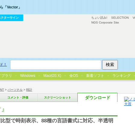
「Vector」
ベクターサイン
ちょい読み!
SELECTION
V
NGS Corporate Site
ド！
イブラリ
Windows
Mac(OS X)
全OS
新着ソフト
ランキング
/NT
>
パーソナル
>
時計
ダウンロード
コメント・評価
スクリーンショット
計』
比型で時刻表示、88種の言語書式に対応、半透明