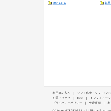
Mac OS X
製品
利用者の方へ
|
ソフト作者・ソフトハウ
お問い合わせ
|
RSS
|
インフォメーシ
プライバシーポリシー
|
免責事項
|
利
©
Vector HOLDINGS Inc.
All Rights Reserve