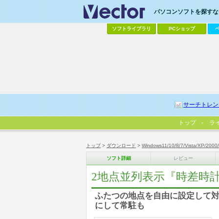
パソコンソフトを探すなら
ソフトライブラリ
PCショップ
サーチトレン
トップ
ラ
トップ
>
ダウンロード
>
Windows11/10/8/7/Vista/XP/2000
ソフト詳細
レビュー
2地点並列表示『時差時
ふたつの地点を自由に設定して対
にして常駐も