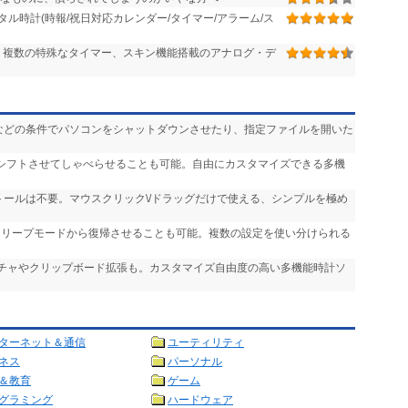
ル時計(時報/祝日対応カレンダー/タイマー/アラーム/ス
、複数の特殊なタイマー、スキン機能搭載のアナログ・デ
過”などの条件でパソコンをシャットダウンさせたり、指定ファイルを開いた
にシフトさせてしゃべらせることも可能。自由にカスタマイズできる多機
ストールは不要。マウスクリック\/ドラッグだけで使える、シンプルを極め
をスリープモードから復帰させることも可能。複数の設定を使い分けられる
ンチャやクリップボード拡張も。カスタマイズ自由度の高い多機能時計ソ
ターネット＆通信
ユーティリティ
ネス
パーソナル
＆教育
ゲーム
グラミング
ハードウェア