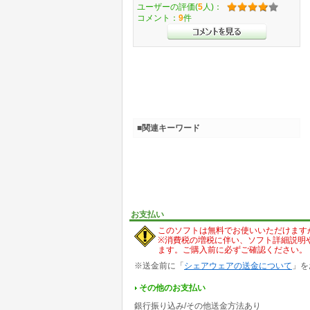
ユーザーの評価(
5
人)：
コメント：
9
件
■関連キーワード
お支払い
このソフトは無料でお使いいただけます
※消費税の増税に伴い、ソフト詳細説明
ます。ご購入前に必ずご確認ください。
※送金前に「
シェアウェアの送金について
」を
その他のお支払い
銀行振り込み/その他送金方法あり