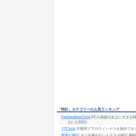
「時計」カテゴリーの人気ランキング
FavDesktopClock
PCの画面の左上に大きな時計
えにも対応)
YTClock
半透明で下のウィンドウを操作でき
堅実な時計
ネジを巻かないと止まる時計 便