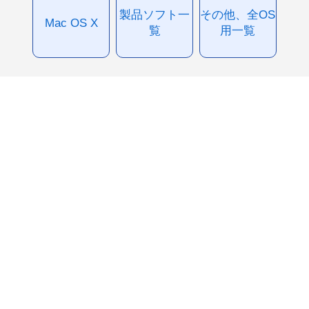
製品ソフト一
その他、全OS
Mac OS X
覧
用一覧