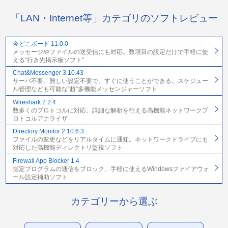
「LAN・Internet等」カテゴリのソフトレビュー
今どこボード 11.0.0
メッセージやファイルの送受信にも対応。数項目の設定だけで手軽に使
える“行き先掲示板ソフト”
Chat&Messenger 3.10.43
サーバ不要、難しい設定不要で、すぐに使うことができる。スケジュー
ル管理なども可能な“超”多機能メッセンジャーソフト
Wireshark 2.2.4
数多くのプロトコルに対応。詳細な解析を行える高機能ネットワークプ
ロトコルアナライザ
Directory Monitor 2.10.6.3
ファイルの変更などをリアルタイムに通知。ネットワークドライブにも
対応した高機能ディレクトリ監視ソフト
Firewall App Blocker 1.4
指定プログラムの通信をブロック。手軽に使えるWindowsファイアウォ
ール設定補助ソフト
カテゴリーから選ぶ